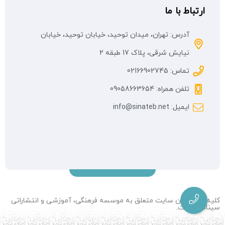
ارتباط با ما
آدرس: تهران، میدان توحید، خیابان توحید، خیابان
نیایش شرقی، پلاک 17 طبقه 2
تماس: 02166902745
تلفن همراه: 09058663654
ایمیل: info@sinateb.net
کلیه حقوق این سایت متعلق به موسسه فرهنگی، آموزشی و انتشاراتی
سیناطب است.