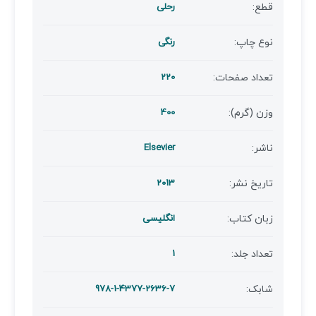
قطع:
رحلی
نوع چاپ:
رنگی
تعداد صفحات:
220
وزن (گرم):
400
ناشر:
Elsevier
تاریخ نشر:
2013
زبان کتاب:
انگلیسی
تعداد جلد:
1
شابک:
978-1-4377-2636-7