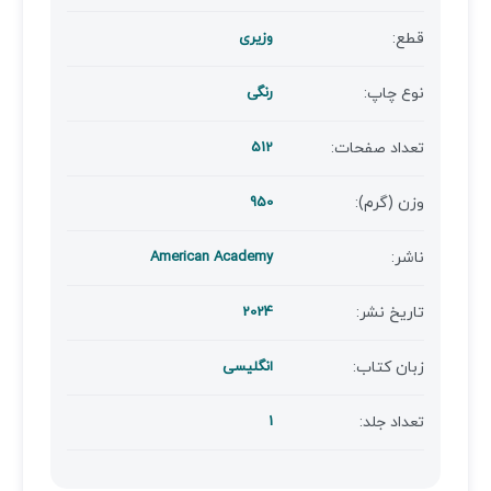
قطع:
وزیری
نوع چاپ:
رنگی
تعداد صفحات:
512
وزن (گرم):
950
ناشر:
American Academy
تاریخ نشر:
2024
زبان کتاب:
انگلیسی
تعداد جلد:
1