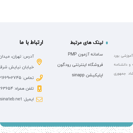
ارتباط با ما
لینک های مرتبط
سامانه آزمون PMP
آموزشی بورد
آدرس: تهران، میدان
فروشگاه اینترنتی رودگون
 و دانشنامه
خیابان نیایش شرقی، پلاک
اد جمهوری
اپلیکیشن sinapp
تماس: 02166902745
تلفن همراه: 09058663654
ایمیل: info@sinateb.net