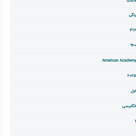
وزیری
رنگی
417
960
American Academy
2025
اول
انگلیسی
1