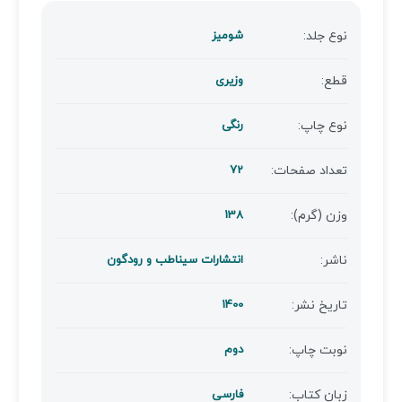
نوع جلد:
شومیز
قطع:
وزیری
نوع چاپ:
رنگی
تعداد صفحات:
72
وزن (گرم):
138
ناشر:
انتشارات سیناطب و رودگون
تاریخ نشر:
1400
نوبت چاپ:
دوم
زبان کتاب:
فارسی