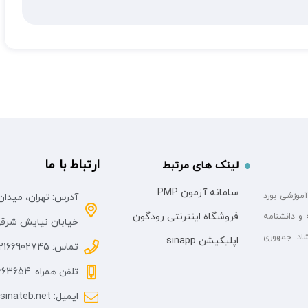
ارتباط با ما
لینک های مرتبط
سامانه آزمون PMP
آموزشی بورد
آدرس: تهران، میدان
فروشگاه اینترنتی رودگون
 و دانشنامه
خیابان نیایش شرقی، پلاک
اد جمهوری
اپلیکیشن sinapp
تماس: 02166902745
تلفن همراه: 09058663654
ایمیل: info@sinateb.net