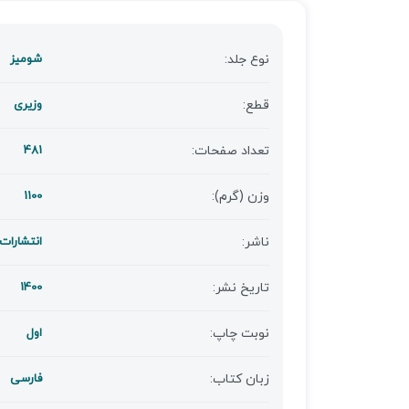
نوع جلد:
شومیز
قطع:
وزیری
تعداد صفحات:
481
وزن (گرم):
1100
ناشر:
انتشارات
تاریخ نشر:
1400
نوبت چاپ:
اول
زبان کتاب:
فارسی