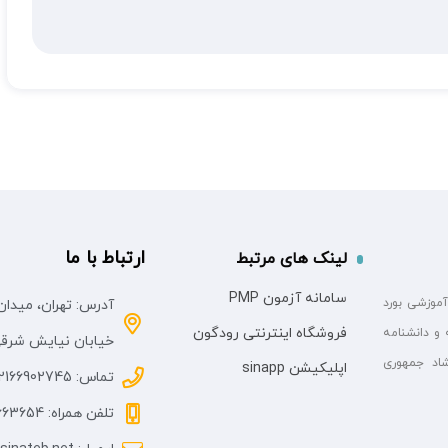
ارتباط با ما
لینک های مرتبط
سامانه آزمون PMP
آموزشی بورد
آدرس: تهران، میدان
فروشگاه اینترنتی رودگون
 و دانشنامه
خیابان نیایش شرقی، پلاک
اد جمهوری
اپلیکیشن sinapp
تماس: 02166902745
تلفن همراه: 09058663654