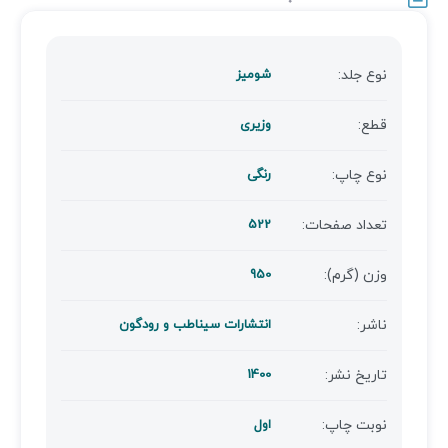
نوع جلد:
شومیز
قطع:
وزیری
نوع چاپ:
رنگی
تعداد صفحات:
522
وزن (گرم):
950
ناشر:
انتشارات سیناطب و رودگون
تاریخ نشر:
1400
نوبت چاپ:
اول